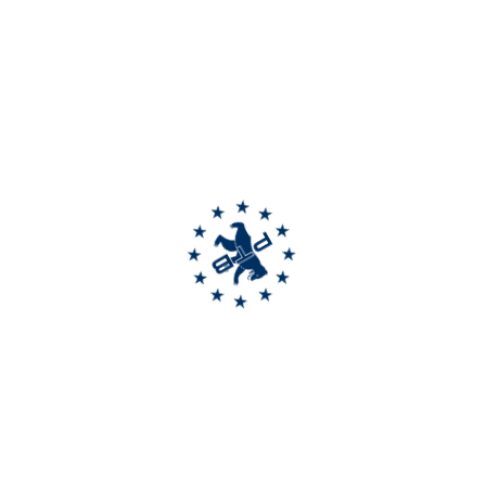
Die größte Executive Night ever — in Kooperation mit der Mercedes-
Benz Niederlassung Berlin am Salzufer. 200 C-Level Executives,
Gründer:innen und Unternehmer:innen. Eine Keynote, die im Kopf
bleibt, Drinks, Food, DJ. Der Abend, über den noch lange geredet wird.
zum Event >
Über uns
Impressum
AGB
Datenschutzhinweis
Jobs
PTB Sicherheitsmanagement GmbH
Jacobsohnstraße 20