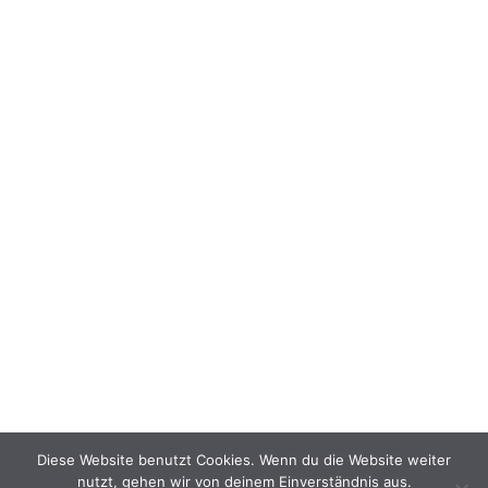
Jobs
PTB Sicherheitsmanagement GmbH
Jacobsohnstraße 20
D-13086 Berlin
Seite durchsuchen
Search
search
for:
Diese Website benutzt Cookies. Wenn du die Website weiter
nutzt, gehen wir von deinem Einverständnis aus.